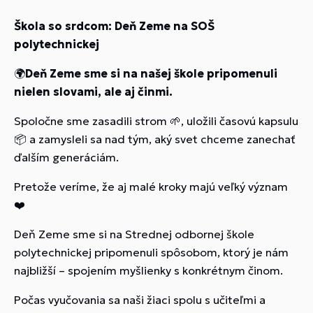
Škola so srdcom: Deň Zeme na SOŠ
polytechnickej
🌍
Deň Zeme sme si na našej škole pripomenuli
nielen slovami, ale aj činmi.
Spoločne sme zasadili strom 🌱, uložili časovú kapsulu
📦 a zamysleli sa nad tým, aký svet chceme zanechať
ďalším generáciám.
Pretože veríme, že aj malé kroky majú veľký význam
❤️
Deň Zeme sme si na Strednej odbornej škole
polytechnickej pripomenuli spôsobom, ktorý je nám
najbližší – spojením myšlienky s konkrétnym činom.
Počas vyučovania sa naši žiaci spolu s učiteľmi a