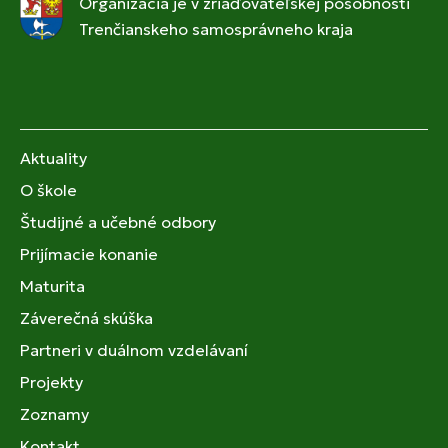
Organizácia je v zriaďovateľskej pôsobnosti
Trenčianskeho samosprávneho kraja
Aktuality
O škole
Študijné a učebné odbory
Prijímacie konanie
Maturita
Záverečná skúška
Partneri v duálnom vzdelávaní
Projekty
Zoznamy
Kontakt