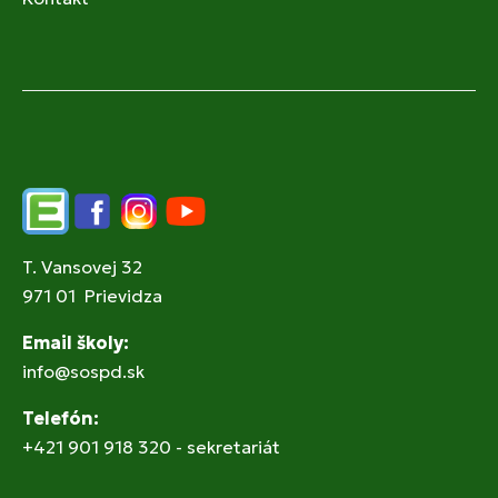
Edupage
Facebook
Instagram
YouTube
T. Vansovej 32
971 01 Prievidza
Email školy:
info@sospd.sk
Telefón:
+421 901 918 320 - sekretariát