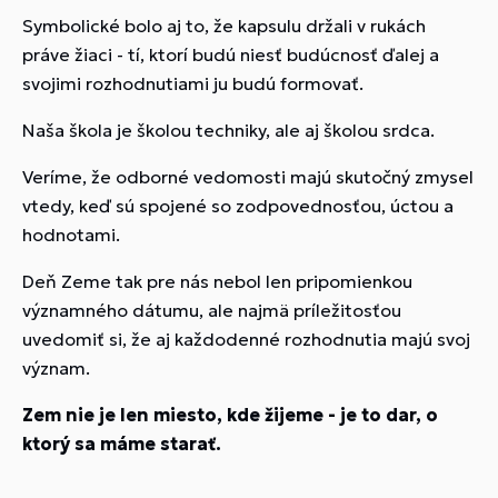
Symbolické bolo aj to, že kapsulu držali v rukách
práve žiaci - tí, ktorí budú niesť budúcnosť ďalej a
svojimi rozhodnutiami ju budú formovať.
Naša škola je školou techniky, ale aj školou srdca.
Veríme, že odborné vedomosti majú skutočný zmysel
vtedy, keď sú spojené so zodpovednosťou, úctou a
hodnotami.
Deň Zeme tak pre nás nebol len pripomienkou
významného dátumu, ale najmä príležitosťou
uvedomiť si, že aj každodenné rozhodnutia majú svoj
význam.
Zem nie je len miesto, kde žijeme - je to dar, o
ktorý sa máme starať.