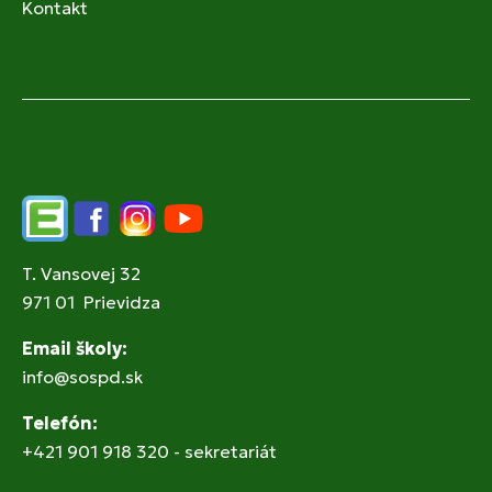
Kontakt
Edupage
Facebook
Instagram
YouTube
T. Vansovej 32
971 01 Prievidza
Email školy:
info@sospd.sk
Telefón:
+421 901 918 320 - sekretariát