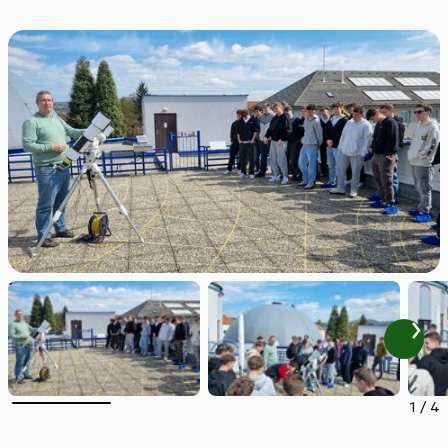
1
/
4