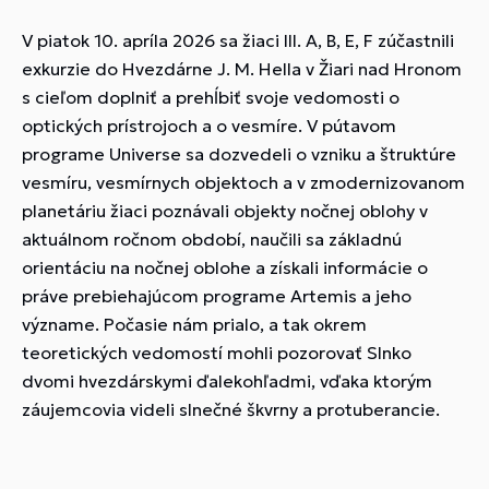
V piatok 10. apríla 2026 sa žiaci III. A, B, E, F zúčastnili
exkurzie do Hvezdárne J. M. Hella v Žiari nad Hronom
s cieľom doplniť a prehĺbiť svoje vedomosti o
optických prístrojoch a o vesmíre. V pútavom
programe Universe sa dozvedeli o vzniku a štruktúre
vesmíru, vesmírnych objektoch a v zmodernizovanom
planetáriu žiaci poznávali objekty nočnej oblohy v
aktuálnom ročnom období, naučili sa základnú
orientáciu na nočnej oblohe a získali informácie o
práve prebiehajúcom programe Artemis a jeho
význame. Počasie nám prialo, a tak okrem
teoretických vedomostí mohli pozorovať Slnko
dvomi hvezdárskymi ďalekohľadmi, vďaka ktorým
záujemcovia videli slnečné škvrny a protuberancie.