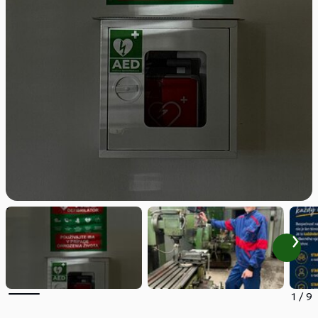
1
/
9