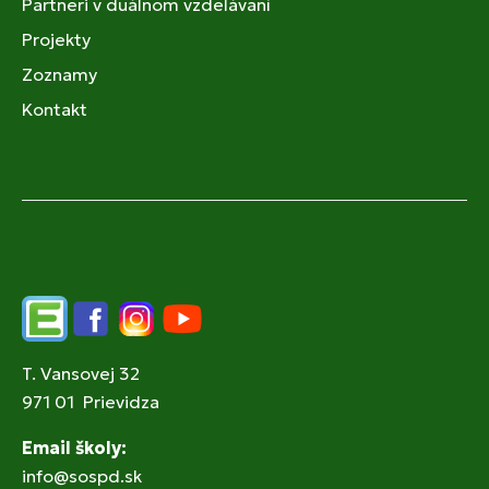
Partneri v duálnom vzdelávaní
Projekty
Zoznamy
Kontakt
Edupage
Facebook
Instagram
YouTube
T. Vansovej 32
971 01 Prievidza
Email školy:
info@sospd.sk