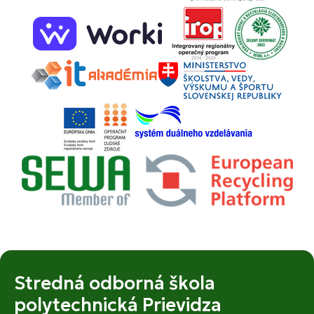
Stredná odborná škola
polytechnická Prievidza