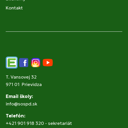
Kontakt
Edupage
Facebook
Instagram
YouTube
T. Vansovej 32
971 01 Prievidza
Email školy:
info@sospd.sk
Telefón:
+421 901 918 320 - sekretariát