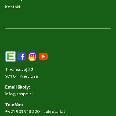
Kontakt
Edupage
Facebook
Instagram
YouTube
T. Vansovej 32
971 01 Prievidza
Email školy:
info@sospd.sk
Telefón:
+421 901 918 320 - sekretariát