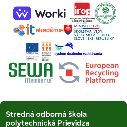
Stredná odborná škola
polytechnická Prievidza