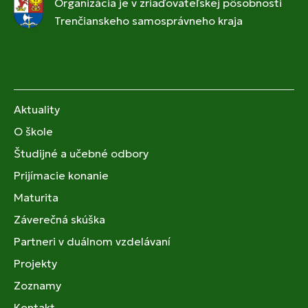
Organizácia je v zriaďovateľskej pôsobnosti
Trenčianskeho samosprávneho kraja
Aktuality
O škole
Študijné a učebné odbory
Prijímacie konanie
Maturita
Záverečná skúška
Partneri v duálnom vzdelávaní
Projekty
Zoznamy
Kontakt