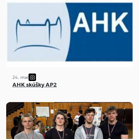
24. mar
AHK skúšky AP2