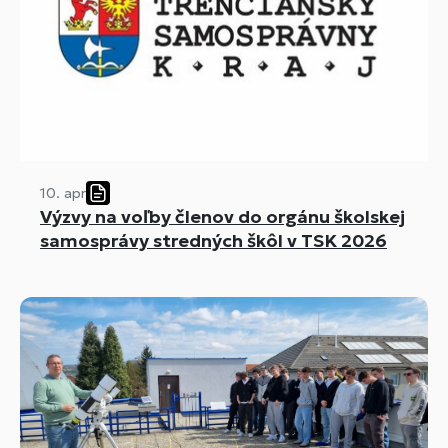
10. apr
Výzvy na voľby členov do orgánu školskej
samosprávy stredných škôl v TSK 2026