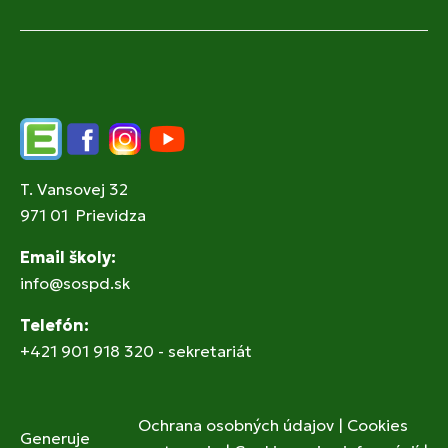
Edupage
Facebook
Instagram
YouTube
T. Vansovej 32
971 01 Prievidza
Email školy:
info@sospd.sk
Telefón:
+421 901 918 320 - sekretariát
Ochrana osobných údajov
|
Cookies
Generuje