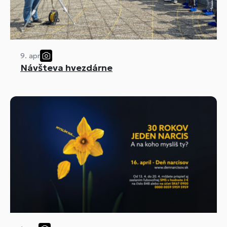
9. apr
Návšteva hvezdárne