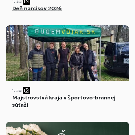
1. apr
Deň narcisov 2026
1. apr
Majstrovstvá kraja v športovo-brannej
súťaži