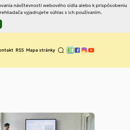
ovania návštevnosti webového sídla alebo k prispôsobeniu
hliadača vyjadrujete súhlas s ich používaním.
ontakt
RSS
Mapa stránky
Edupage
Facebook
Instagram
YouTube