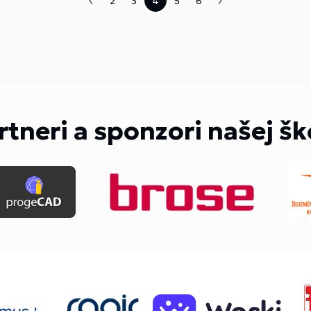
2
3
4
5
6
rtneri a sponzori našej šk