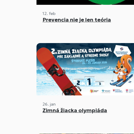
12. feb
Prevencia nie je len teória
26. jan
Zimná žiacka olympiáda