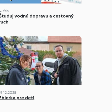
4. feb
Študuj vodnú dopravu a cestovný
ruch
19.12.2025
Zbierka pre deti