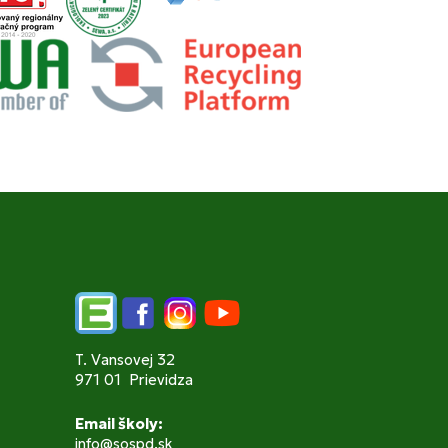
Edupage
Facebook
Instagram
YouTube
T. Vansovej 32
971 01 Prievidza
Email školy:
info@sospd.sk