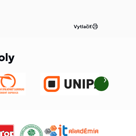
Vytlačiť
oly