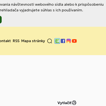
ovania návštevnosti webového sídla alebo k prispôsobeniu
hliadača vyjadrujete súhlas s ich používaním.
ontakt
RSS
Mapa stránky
Edupage
Facebook
Instagram
YouTube
Vytlačiť