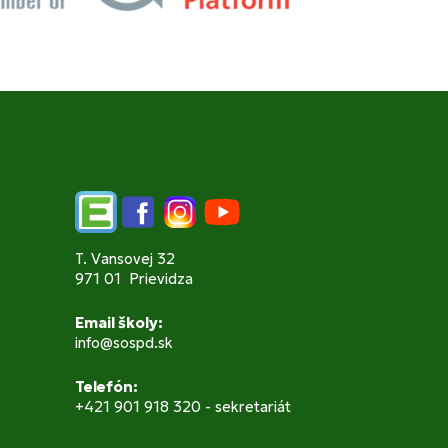
Edupage
Facebook
Instagram
YouTube
T. Vansovej 32
971 01 Prievidza
Email školy:
info@sospd.sk
Telefón:
+421 901 918 320 - sekretariát