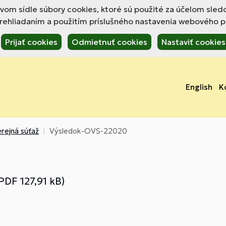
om sídle súbory cookies, ktoré sú použité za účelom sled
hliadaním a použitím príslušného nastavenia webového pre
Prijať cookies
Odmietnuť cookies
Nastaviť cookies
English
K
rejná súťaž
Výsledok-OVS-22020
PDF 127,91 kB)