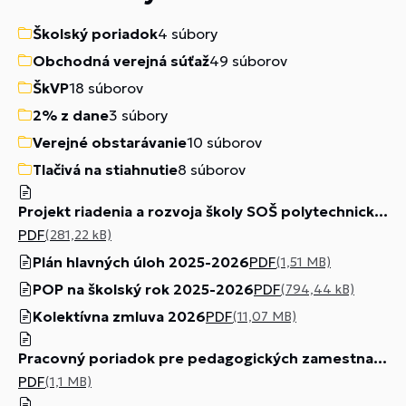
Školský poriadok
4 súbory
Obchodná verejná súťaž
49 súborov
ŠkVP
18 súborov
2% z dane
3 súbory
Verejné obstarávanie
10 súborov
Tlačivá na stiahnutie
8 súborov
Projekt riadenia a rozvoja školy SOŠ polytechnická T. Vansovej 32 Prievidza
PDF
(281,22 kB)
Plán hlavných úloh 2025-2026
PDF
(1,51 MB)
POP na školský rok 2025-2026
PDF
(794,44 kB)
Kolektívna zmluva 2026
PDF
(11,07 MB)
Pracovný poriadok pre pedagogických zamestnancov
PDF
(1,1 MB)