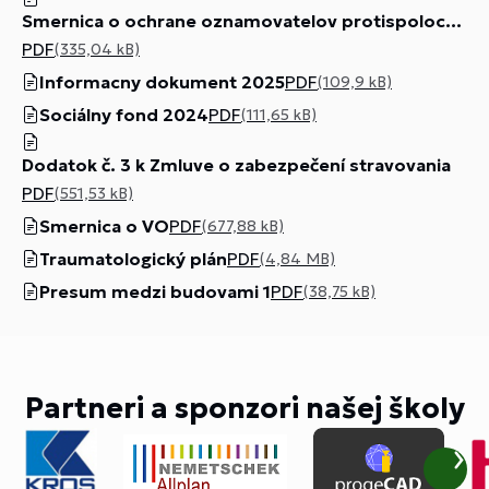
Smernica o ochrane oznamovatelov protispolocenskej cinnosti 2025
PDF
(335,04 kB)
Informacny dokument 2025
PDF
(109,9 kB)
Sociálny fond 2024
PDF
(111,65 kB)
Dodatok č. 3 k Zmluve o zabezpečení stravovania
PDF
(551,53 kB)
Smernica o VO
PDF
(677,88 kB)
Traumatologický plán
PDF
(4,84 MB)
Presum medzi budovami 1
PDF
(38,75 kB)
Partneri a sponzori našej školy