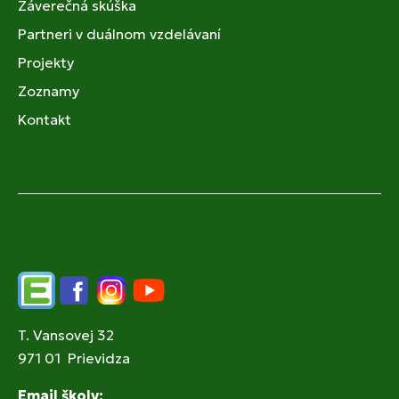
Záverečná skúška
Partneri v duálnom vzdelávaní
Projekty
Zoznamy
Kontakt
Edupage
Facebook
Instagram
YouTube
T. Vansovej 32
971 01 Prievidza
Email školy: