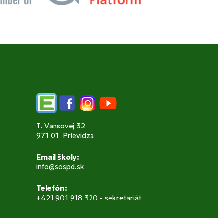
Edupage
Facebook
Instagram
YouTube
T. Vansovej 32
971 01 Prievidza
Email školy:
info@sospd.sk
Telefón:
+421 901 918 320 - sekretariát