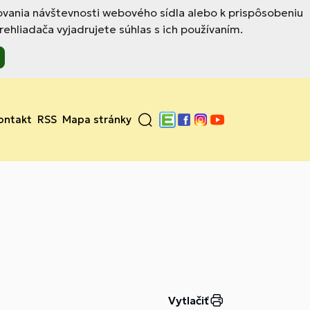
ovania návštevnosti webového sídla alebo k prispôsobeniu
hliadača vyjadrujete súhlas s ich používaním.
ontakt
RSS
Mapa stránky
Edupage
Facebook
Instagram
YouTube
Vytlačiť