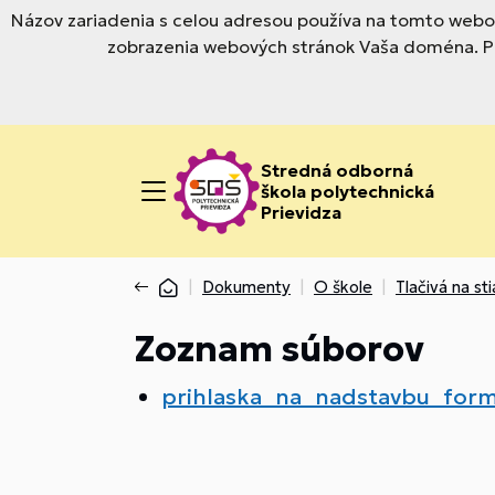
Názov zariadenia s celou adresou používa na tomto webov
zobrazenia webových stránok Vaša doména. Pre
Stredná odborná
škola polytechnická
Prievidza
Dokumenty
O škole
Tlačivá na st
Zoznam súborov
prihlaska_na_nadstavbu_for