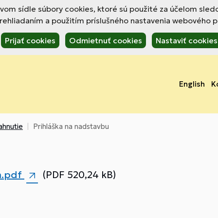
om sídle súbory cookies, ktoré sú použité za účelom sled
hliadaním a použitím príslušného nastavenia webového pre
Prijať cookies
Odmietnuť cookies
Nastaviť cookies
English
K
iahnutie
Prihláška na nadstavbu
m.pdf
(PDF 520,24 kB)