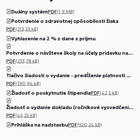
Duálny systém
PDF
(1,9 MB)
Potvrdenie o zdravotnej spôsobilosti žiaka
PDF
(213,53 kB)
Vyhlasenie na 2 % z dane z príjmu
Potvrdenie o návšteve školy na účely prídavku na dieťa a daňový bonus
PDF
(233,78 kB)
Tlačivo žiadosti o vydanie - predĺženie platnosti preukazu na žiacku-študentskú zľavu z cestovného (SAD Prievidza)
PDF
(390,94 kB)
Žiadosť o poskytnutie štipendia
PDF
(42,5 kB)
Žiadosť o vydanie dokladu (ročníkové vysvedčenie, maturitné vysvedčenie, výučný list, potvrdenie o návšteve)
PDF
(45,25 kB)
Prihláška na nadstavbu
PDF
(520,24 kB)