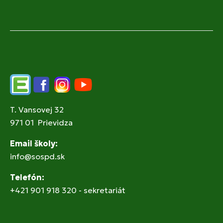
Edupage
Facebook
Instagram
YouTube
T. Vansovej 32
971 01 Prievidza
Email školy:
info@sospd.sk
Telefón:
+421 901 918 320 - sekretariát